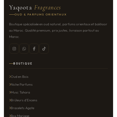
Yaqoota
Fragrances
OUD & PARFUMS ORIENTAUX
Boutique spécialisée en oud naturel, parfums orientaux et bakhoor
au Maroc. Qualité premium, prix justes, livraison partout au
Maroc.
BOUTIQUE
Oud en Bois
Niche Parfums
Musc Tahara
Brûleurs d'Encens
Bracelets Agate
Box Mariage