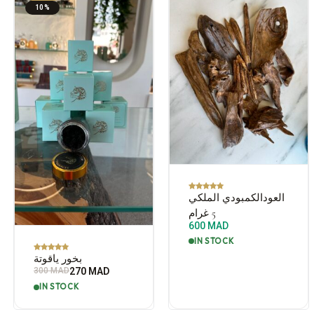
10%
العودالكمبودي الملكي
5 غرام
600
MAD
IN STOCK
بخور ياقوتة
300
MAD
270
MAD
IN STOCK