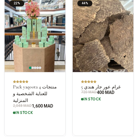
22%
44%
Pack yaqoota 4 منتجات
5 غرام عور جار هندي
720
MAD
400
MAD
للعناية الشخصية و
IN STOCK
المنزلية
2,048
MAD
1,600
MAD
IN STOCK