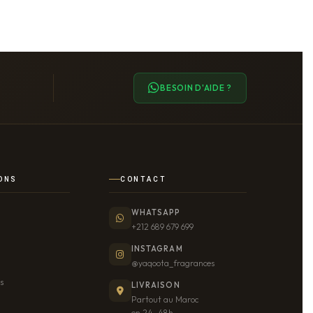
BESOIN D'AIDE ?
ONS
CONTACT
WHATSAPP
+212 689 679 699
INSTAGRAM
@yaqoota_fragrances
s
LIVRAISON
Partout au Maroc
en 24–48h