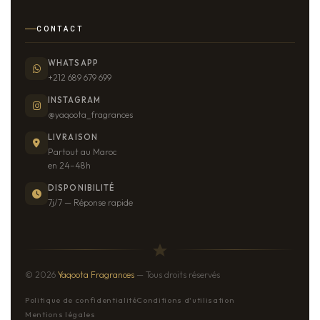
CONTACT
WHATSAPP
+212 689 679 699
INSTAGRAM
@yaqoota_fragrances
LIVRAISON
Partout au Maroc
en 24–48h
DISPONIBILITÉ
7j/7 — Réponse rapide
© 2026
Yaqoota Fragrances
— Tous droits réservés
Politique de confidentialité
Conditions d'utilisation
Mentions légales