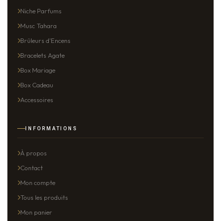
Niche Parfums
Musc Tahara
Brûleurs d'Encens
Bracelets Agate
Box Mariage
Box Cadeau
Accessoires
INFORMATIONS
À propos
Contact
Mon compte
Tous les produits
Mon panier