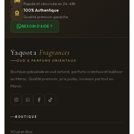
Rapide et sécurisée en 24–48h
100% Authentique
Qualité premium garantie
BESOIN D'AIDE ?
Yaqoota
Fragrances
OUD & PARFUMS ORIENTAUX
Boutique spécialisée en oud naturel, parfums orientaux et bakhoor
au Maroc. Qualité premium, prix justes, livraison partout au
Maroc.
BOUTIQUE
Oud en Bois