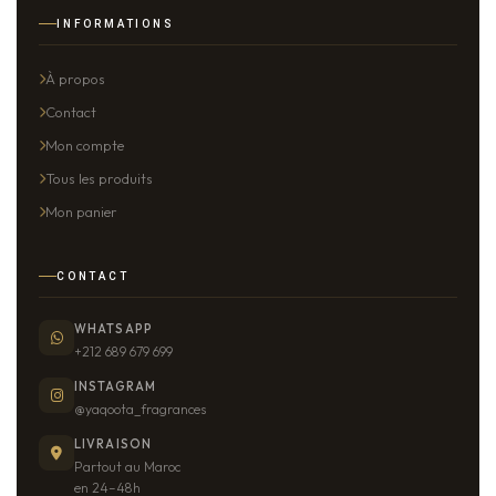
INFORMATIONS
À propos
Contact
Mon compte
Tous les produits
Mon panier
CONTACT
WHATSAPP
+212 689 679 699
INSTAGRAM
@yaqoota_fragrances
LIVRAISON
Partout au Maroc
en 24–48h