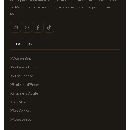
Boutique spécialisée en oud naturel, parfums orientaux et bakhoor
au Maroc. Qualité premium, prix justes, livraison partout au
Maroc.
BOUTIQUE
Oud en Bois
Niche Parfums
Musc Tahara
Brûleurs d'Encens
Bracelets Agate
Box Mariage
Box Cadeau
Accessoires