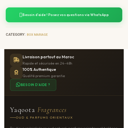
Besoin d'aide ! Posez vos questions via WhatsApp
CATEGORY:
BOX MARIAGE
Livraison partout au Maroc
Rapide et sécurisée en 24–48h
100% Authentique
Qualité premium garantie
BESOIN D'AIDE ?
Yaqoota
Fragrances
OUD & PARFUMS ORIENTAUX