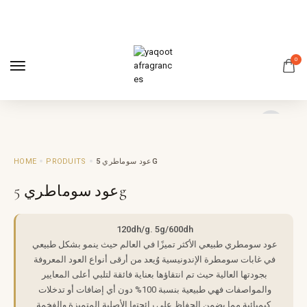
0
HOME
PRODUITS
عود سوماطري 5G
عود سوماطري 5g
120dh/g. 5g/600dh
عود سومطري طبيعي الأكثر تميزًا في العالم حيث ينمو بشكل طبيعي
في غابات سومطرة الإندونيسية وُيعد من أرقى أنواع العود المعروفة
بجودتها العالية حيث تم انتقاؤها بعناية فائقة لتلبي أعلى المعايير
والمواصفات فهي طبيعية بنسبة 100% دون أي إضافات أو تدخلات
كيميائية مما يضمن الحفاظ على رائحتها الأصلية المتميزة والفخمة.