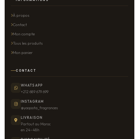
À propos
Contact
Mon compte
Tous les produits
Mon panier
CONTACT
WHATSAPP
+212 689 679 699
INSTAGRAM
@yaqoota_fragrances
LIVRAISON
Partout au Maroc
en 24–48h