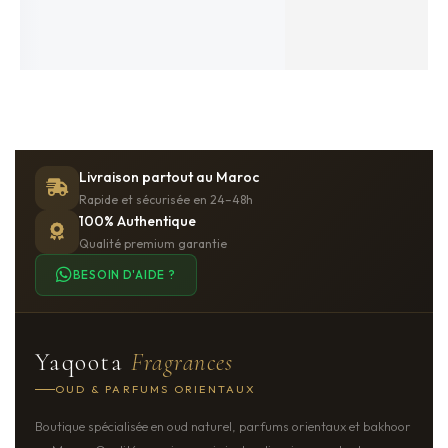
850
MAD
AJOUTER AU PANIER
IN STOCK
Livraison partout au Maroc
Rapide et sécurisée en 24–48h
100% Authentique
Qualité premium garantie
BESOIN D'AIDE ?
Yaqoota
Fragrances
OUD & PARFUMS ORIENTAUX
Boutique spécialisée en oud naturel, parfums orientaux et bakhoor