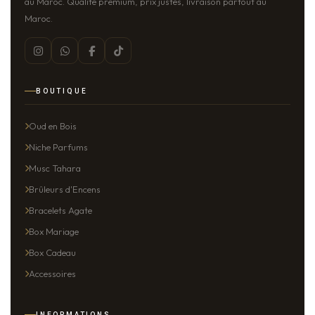
au Maroc. Qualité premium, prix justes, livraison partout au
Maroc.
BOUTIQUE
Oud en Bois
Niche Parfums
Musc Tahara
Brûleurs d'Encens
Bracelets Agate
Box Mariage
Box Cadeau
Accessoires
INFORMATIONS