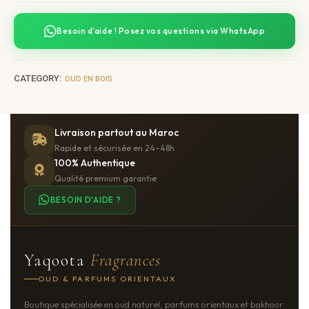
Besoin d'aide ! Posez vos questions via WhatsApp
CATEGORY:
OUD EN BOIS
Livraison partout au Maroc
Rapide et sécurisée en 24–48h
100% Authentique
Qualité premium garantie
BESOIN D'AIDE ?
Yaqoota
Fragrances
OUD & PARFUMS ORIENTAUX
Boutique spécialisée en oud naturel, parfums orientaux et bakhoor