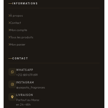
INFORMATIONS
À propos
Contact
Mon compte
Tous les produits
Mon panier
CONTACT
WHATSAPP
+212 689 679 699
INSTAGRAM
@yaqoota_fragrances
LIVRAISON
Partout au Maroc
en 24–48h