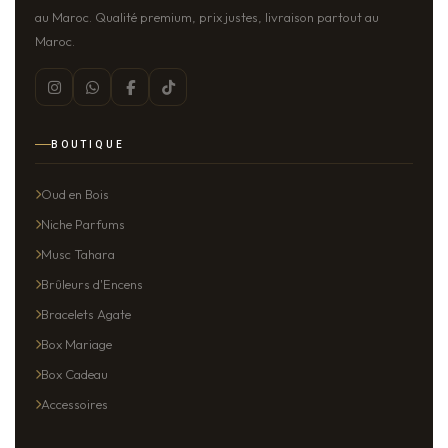
au Maroc. Qualité premium, prix justes, livraison partout au
Maroc.
BOUTIQUE
Oud en Bois
Niche Parfums
Musc Tahara
Brûleurs d'Encens
Bracelets Agate
Box Mariage
Box Cadeau
Accessoires