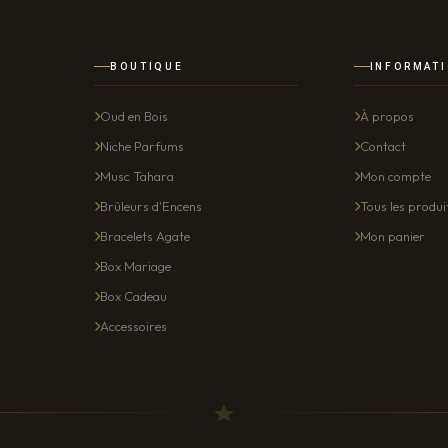
BOUTIQUE
INFORMAT
Oud en Bois
À propos
Niche Parfums
Contact
Musc Tahara
Mon compte
Brûleurs d'Encens
Tous les produi
Bracelets Agate
Mon panier
Box Mariage
Box Cadeau
Accessoires