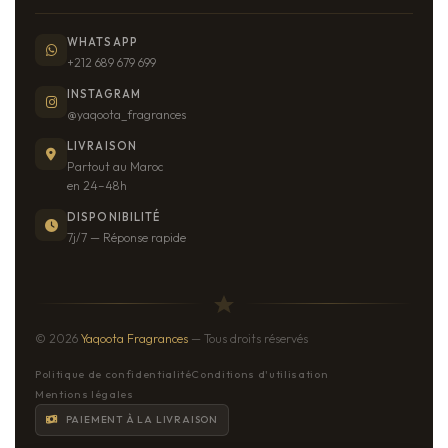
WHATSAPP
+212 689 679 699
INSTAGRAM
@yaqoota_fragrances
LIVRAISON
Partout au Maroc
en 24–48h
DISPONIBILITÉ
7j/7 — Réponse rapide
© 2026
Yaqoota Fragrances
— Tous droits réservés
Politique de confidentialité
Conditions d'utilisation
Mentions légales
PAIEMENT À LA LIVRAISON