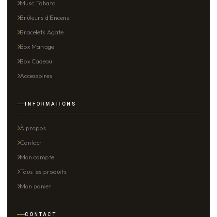
Musc Tahara
Brûleurs d'Encens
Bracelets Agate
Box Mariage
Box Cadeau
Accessoires
INFORMATIONS
À propos
Contact
Mon compte
Tous les produits
Mon panier
CONTACT