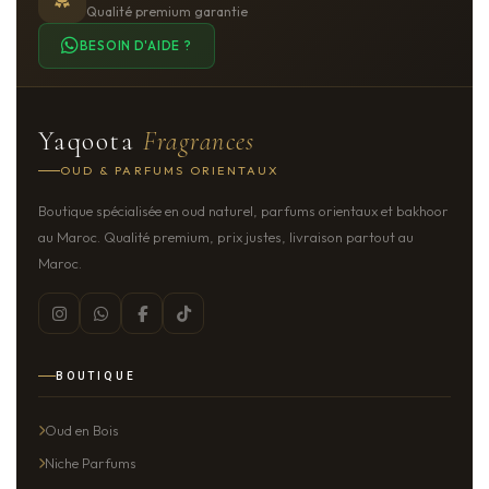
Qualité premium garantie
BESOIN D'AIDE ?
Yaqoota
Fragrances
OUD & PARFUMS ORIENTAUX
Boutique spécialisée en oud naturel, parfums orientaux et bakhoor
au Maroc. Qualité premium, prix justes, livraison partout au
Maroc.
BOUTIQUE
Oud en Bois
Niche Parfums