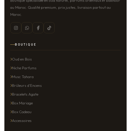
Boutique spécialisée en oud naturel, parfums orientaux et bakhoor
au Maroc. Qualité premium, prix justes, livraison partout au
Maroc.
BOUTIQUE
Oud en Bois
Niche Parfums
Musc Tahara
Brûleurs d'Encens
Bracelets Agate
Box Mariage
Box Cadeau
Accessoires