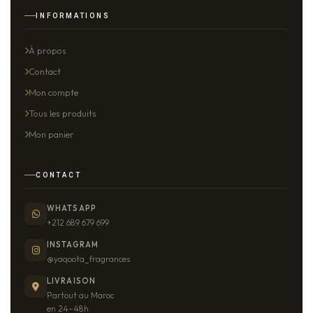
INFORMATIONS
À propos
Contact
Mon compte
Tous les produits
Mon panier
CONTACT
WHATSAPP
+212 689 679 699
INSTAGRAM
@yaqoota_fragrances
LIVRAISON
Partout au Maroc
en 24–48h