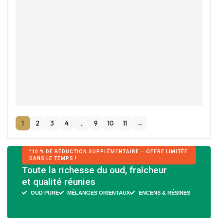
باك واحد استثنائي
1,500
MAD
800
MAD
AJOUTER AU PANIER
IN STOCK
1
2
3
4
…
9
10
11
→
"10 % DE RÉDUCTION SUPPLÉMENTAIRE – OFFRE LIMITÉE
DANS LE TEMPS !
Toute la richesse du oud, fraîcheur
et qualité réunies
OUD PURE
MÉLANGES ORIENTAUX
ENCENS & RÉSINES