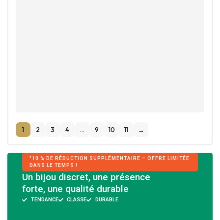
باك واحد استثنائي
1,500
MAD
800
MAD
AJOUTER AU PANIER
IN STOCK
1
2
3
4
…
9
10
11
→
"10 % DE RÉDUCTION SUPPLÉMENTAIRE – OFFRE LIMITÉE
DANS LE TEMPS !
Un bijou discret, une présence
forte, une qualité durable
TENDANCE
CLASSE
DURABLE