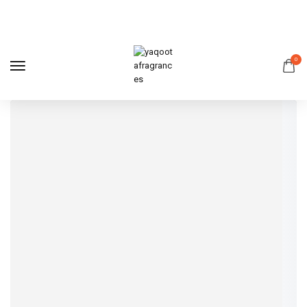
0
OUD PRÉCIEUX
Plus qu’un parfum, une expérience sensorielle rare, inspirée
par la richesse de la nature.