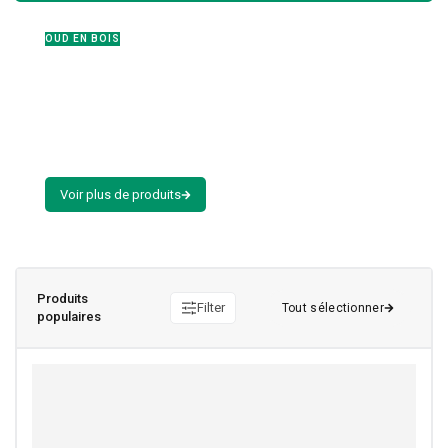
OUD EN BOIS
Le luxe se porte,
le oud le révèle.
Produits
Filter
populaires
SALE!
47%