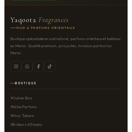
Yaqoota
Fragrances
OUD & PARFUMS ORIENTAUX
Boutique spécialisée en oud naturel, parfums orientaux et bakhoor
au Maroc. Qualité premium, prix justes, livraison partout au
Maroc.
BOUTIQUE
Oud en Bois
Niche Parfums
Musc Tahara
Brûleurs d'Encens