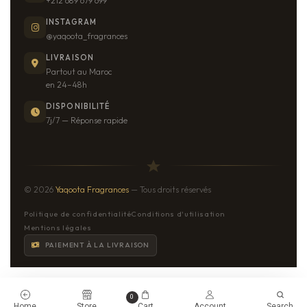
+212 689 679 699
INSTAGRAM
@yaqoota_fragrances
LIVRAISON
Partout au Maroc
en 24–48h
DISPONIBILITÉ
7j/7 — Réponse rapide
© 2026
Yaqoota Fragrances
— Tous droits réservés
Politique de confidentialité
Conditions d'utilisation
Mentions légales
PAIEMENT À LA LIVRAISON
0
Home
Store
Cart
Account
Search