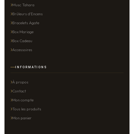
Musc Tahara
Brûleurs d'Encens
Bracelets Agate
Box Mariage
Box Cadeau
Accessoires
INFORMATIONS
À propos
Contact
Mon compte
Tous les produits
Mon panier