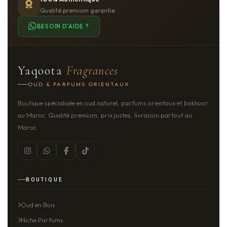
Qualité premium garantie
BESOIN D'AIDE ?
Yaqoota
Fragrances
OUD & PARFUMS ORIENTAUX
Boutique spécialisée en oud naturel, parfums orientaux et bakhoor
au Maroc. Qualité premium, prix justes, livraison partout au
Maroc.
BOUTIQUE
Oud en Bois
Niche Parfums