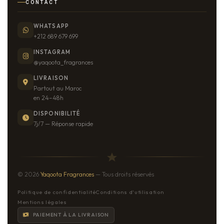
CONTACT
WHATSAPP
+212 689 679 699
INSTAGRAM
@yaqoota_fragrances
LIVRAISON
Partout au Maroc
en 24–48h
DISPONIBILITÉ
7j/7 — Réponse rapide
© 2026
Yaqoota Fragrances
— Tous droits réservés
Politique de confidentialité
Conditions d'utilisation
Mentions légales
PAIEMENT À LA LIVRAISON