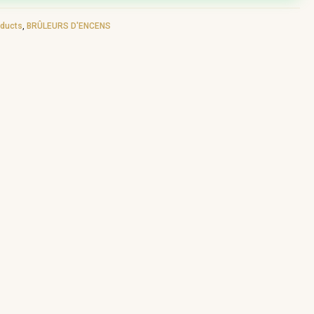
oducts
,
BRÛLEURS D'ENCENS