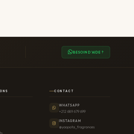
BESOIN D'AIDE ?
IONS
CONTACT
WHATSAPP
+212 689 679 699
INSTAGRAM
@yaqoota_fragrances
ts