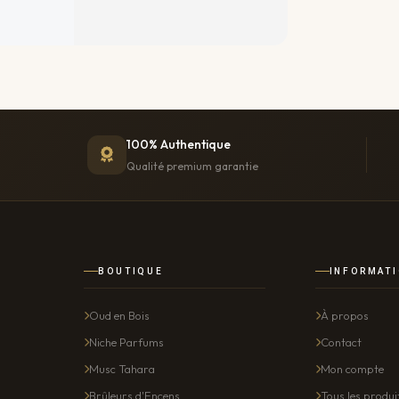
100% Authentique
Qualité premium garantie
BOUTIQUE
INFORMAT
Oud en Bois
À propos
Niche Parfums
Contact
Musc Tahara
Mon compte
Brûleurs d'Encens
Tous les produi