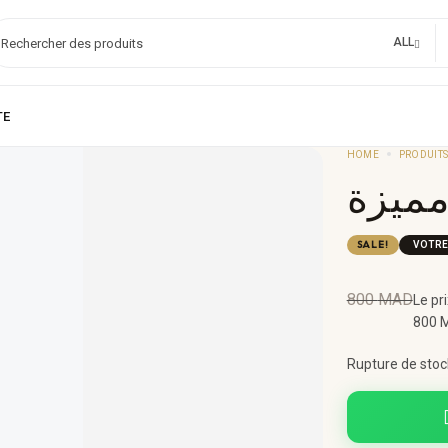
ALL
HOME
PRODUIT
مميزة
SALE!
VOTRE
800
MAD
Le prix
800 
Rupture de stoc