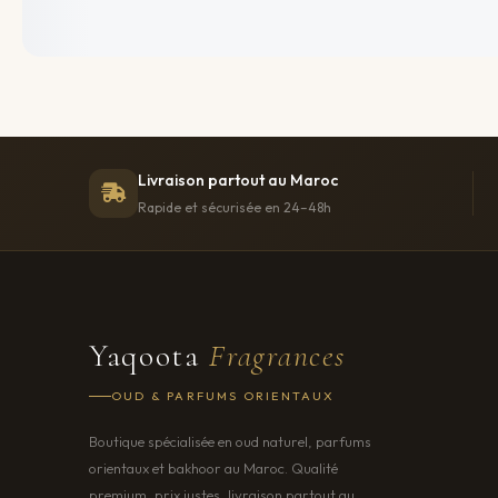
Livraison partout au Maroc
Rapide et sécurisée en 24–48h
Yaqoota
Fragrances
OUD & PARFUMS ORIENTAUX
Boutique spécialisée en oud naturel, parfums
orientaux et bakhoor au Maroc. Qualité
premium, prix justes, livraison partout au