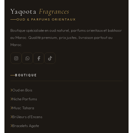
Yaqoota
Fragrances
OUD & PARFUMS ORIENTAUX
Boutique spécialisée en oud naturel, parfums orientaux et bakhoor
au Maroc. Qualité premium, prix justes, livraison partout au
Maroc.
BOUTIQUE
Oud en Bois
Niche Parfums
Musc Tahara
Brûleurs d'Encens
Bracelets Agate